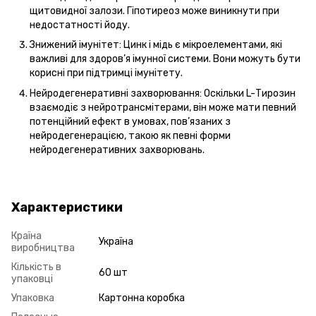
щитовидної залози. Гіпотиреоз може виникнути при
недостатності йоду.
Знижений імунітет: Цинк і мідь є мікроелементами, які
важливі для здоров’я імунної системи. Вони можуть бути
корисні при підтримці імунітету.
Нейродегенеративні захворювання: Оскільки L-Тирозин
взаємодіє з нейротрансмітерами, він може мати певний
потенційний ефект в умовах, пов’язаних з
нейродегенерацією, такою як певні форми
нейродегенеративних захворювань.
Характеристики
Країна
Україна
виробництва
Кількість в
60 шт
упаковці
Упаковка
Картонна коробка