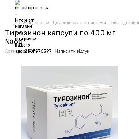
Дієтичні добавки
Для ендокринної системи
Для ендокрин
Тирозинон капсули по 400 мг
№60
Артикул:
2367976397
Написати відгук