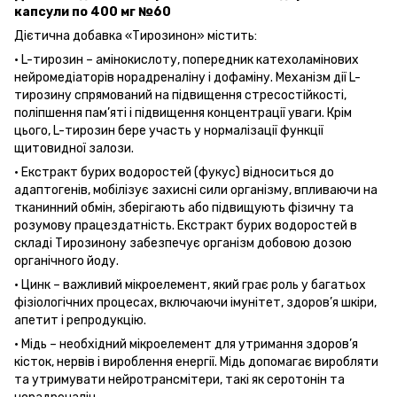
капсули по 400 мг №60
Дієтична добавка «Тирозинон» містить:
· L-тирозин – амінокислоту, попередник катехоламінових
нейромедіаторів норадреналіну і дофаміну. Механізм дії L-
тирозину спрямований на підвищення стресостійкості,
поліпшення пам’яті і підвищення концентрації уваги. Крім
цього, L-тирозин бере участь у нормалізації функції
щитовидної залози.
· Екстракт бурих водоростей (фукус) відноситься до
адаптогенів, мобілізує захисні сили організму, впливаючи на
тканинний обмін, зберігають або підвищують фізичну та
розумову працездатність. Екстракт бурих водоростей в
складі Тирозинону забезпечує організм добовою дозою
органічного йоду.
· Цинк – важливий мікроелемент, який грає роль у багатьох
фізіологічних процесах, включаючи імунітет, здоров’я шкіри,
апетит і репродукцію.
· Мідь – необхідний мікроелемент для утримання здоров’я
кісток, нервів і вироблення енергії. Мідь допомагає виробляти
та утримувати нейротрансмітери, такі як серотонін та