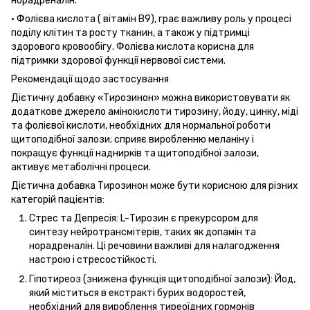
норадреналін.
· Фолієва кислота ( вітамін В9), грає важливу роль у процесі
поділу клітин та росту тканин, а також у підтримці
здорового кровообігу. Фолієва кислота корисна для
підтримки здорової функції нервової системи.
Рекомендації щодо застосування
Дієтичну добавку «Тирозинон» можна використовувати як
додаткове джерело амінокислоти тирозину, йоду, цинку, міді
та фолієвої кислоти, необхідних для нормальної роботи
щитоподібної залози; сприяє виробленню меланіну і
покращує функції наднирків та щитоподібної залози,
активує метаболічні процеси.
Дієтична добавка Тирозинон може бути корисною для різних
категорій пацієнтів:
Стрес та Депресія: L-Тирозин є прекурсором для
синтезу нейротрансмітерів, таких як допамін та
норадреналін. Ці речовини важливі для налагодження
настрою і стресостійкості.
Гіпотиреоз (знижена функція щитоподібної залози): Йод,
який міститься в екстракті бурих водоростей,
необхідний для вироблення тиреоїдних гормонів