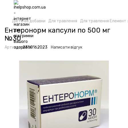
Дієтичні добавки
Для травлення
Для травлення Елемент 
Ентеронорм капсули по 500 мг
№30
Артикул:
2368162023
Написати відгук