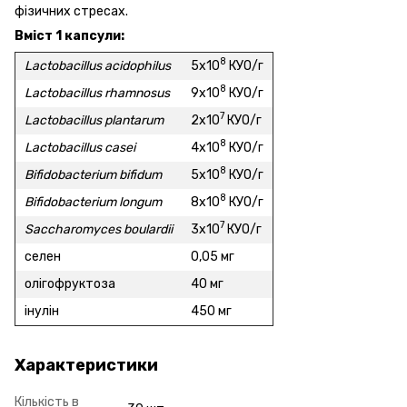
фізичних стресах.
Вміст 1 капсули:
8
Lactobacillus acidophilus
5х10
КУО/г
8
Lactobacillus rhamnosus
9х10
КУО/г
7
Lactobacillus plantarum
2х10
КУО/г
8
Lactobacillus casei
4х10
КУО/г
8
Bifidobacterium bifidum
5х10
КУО/г
8
Bifidobacterium longum
8х10
КУО/г
7
Saccharomyces boulardii
3х10
КУО/г
селен
0,05 мг
олігофруктоза
40 мг
інулін
450 мг
Характеристики
Кількість в