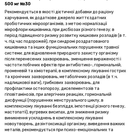
500 мг №30
Рекомендується в якості дієтичної добавки до раціону
харчування, як додаткове джерело життєздатних
пробіотичних мікроорганізмів, з метою нормалізації
мікрофлори кишківника, при дисбіозах різного генезу; в
період підвищеного ризику розвитку кишкових розладів (в т.
ч. під час подорожей), при синдромі роздратованого
кишківника та інших функціональних порушеннях травної
системи; для відновлення природного захисту організму
після перенесених захворювань, зменшення вираженості і
частоти побічних ефектів при антибіотико-, гормональній,
променевій та хіміотерапії, в комплексному лікуванні гострих
та хронічних захворювань, метаболічних розладів (в т.ч.
надлишкової ваги), грибкових захворювань, для
профілактики остеопорозу, диселементозів та
гіповітамінозів, при алергічних реакціях, гормональній
дисфункції (порушеннях менструального циклу, в
комплексному лікуванні безпліддя, імпотенції різного генезу,
мастопатії), вугревих висипах, для зниження ризику
виникнення ускладнень в комплексному лікуванні
новоутворень, дезінтоксикації організму, виведення важких
металів, рекомендується при психо-емоціональних та